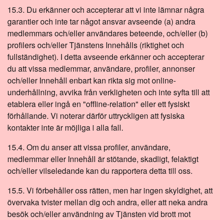
15.3. Du erkänner och accepterar att vi inte lämnar några
garantier och inte tar något ansvar avseende (a) andra
medlemmars och/eller användares beteende, och/eller (b)
profilers och/eller Tjänstens Innehålls (riktighet och
fullständighet). I detta avseende erkänner och accepterar
du att vissa medlemmar, användare, profiler, annonser
och/eller Innehåll enbart kan rikta sig mot online-
underhållning, avvika från verkligheten och inte syfta till att
etablera eller ingå en "offline-relation" eller ett fysiskt
förhållande. Vi noterar därför uttryckligen att fysiska
kontakter inte är möjliga i alla fall.
15.4. Om du anser att vissa profiler, användare,
medlemmar eller Innehåll är stötande, skadligt, felaktigt
och/eller vilseledande kan du rapportera detta till oss.
15.5. Vi förbehåller oss rätten, men har ingen skyldighet, att
övervaka tvister mellan dig och andra, eller att neka andra
besök och/eller användning av Tjänsten vid brott mot