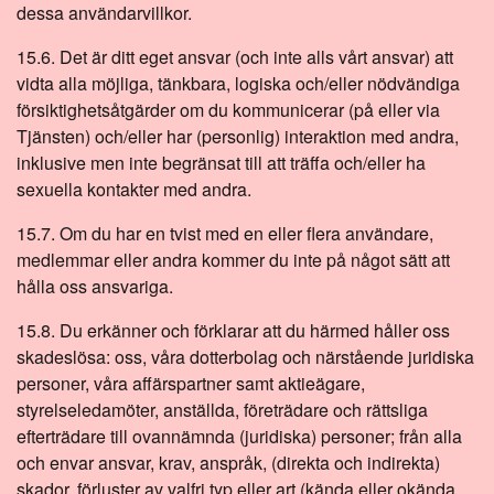
dessa användarvillkor.
15.6. Det är ditt eget ansvar (och inte alls vårt ansvar) att
vidta alla möjliga, tänkbara, logiska och/eller nödvändiga
försiktighetsåtgärder om du kommunicerar (på eller via
Tjänsten) och/eller har (personlig) interaktion med andra,
inklusive men inte begränsat till att träffa och/eller ha
sexuella kontakter med andra.
15.7. Om du har en tvist med en eller flera användare,
medlemmar eller andra kommer du inte på något sätt att
hålla oss ansvariga.
15.8. Du erkänner och förklarar att du härmed håller oss
skadeslösa: oss, våra dotterbolag och närstående juridiska
personer, våra affärspartner samt aktieägare,
styrelseledamöter, anställda, företrädare och rättsliga
efterträdare till ovannämnda (juridiska) personer; från alla
och envar ansvar, krav, anspråk, (direkta och indirekta)
skador, förluster av valfri typ eller art (kända eller okända,