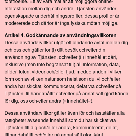
förströelse. Ett av våra mål är att möjliggöra online-
interaktion mellan dig och andra. Tjänsten använder
egenskapade underhållningsprofiler; dessa profiler är
modererade och därför är inga fysiska möten möjliga.
Artikel 4. Godkännande av användningsvillkoren
Dessa användarvillkor utgör ett bindande avtal mellan dig
och oss och gäller för (i) ditt besök och/eller din
användning av Tjänsten, och/eller (ii) innehållet däri,
inklusive (men inte begränsat till) all information, data,
bilder, foton, videor och/eller ljud, meddelanden i vilken
form och av vilken natur som helst som du, vi och/eller
andra har skickat, kommunicerat, delat via och/eller på
Tjänsten, tillhandahållit och/eller på annat sätt gjort kända
för dig, oss och/eller andra (»Innehållet«).
Dessa användarvillkor gäller även för och fastställer alla
rättigheter avseende Innehåll som du har skickat via
Tjänsten till dig och/eller andra, kommunicerat, delat,
tillhandahållit och/eller på annat sätt gjort känt.