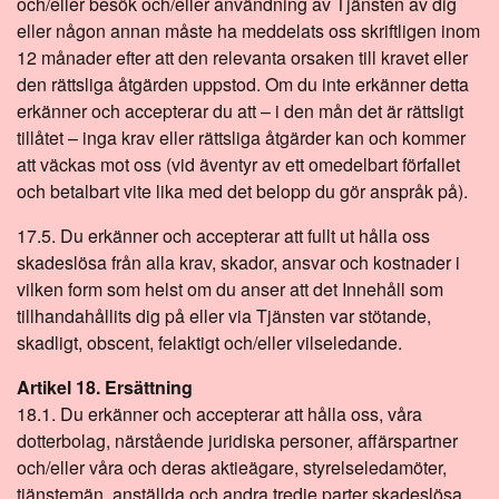
och/eller besök och/eller användning av Tjänsten av dig
eller någon annan måste ha meddelats oss skriftligen inom
12 månader efter att den relevanta orsaken till kravet eller
den rättsliga åtgärden uppstod. Om du inte erkänner detta
erkänner och accepterar du att – i den mån det är rättsligt
tillåtet – inga krav eller rättsliga åtgärder kan och kommer
att väckas mot oss (vid äventyr av ett omedelbart förfallet
och betalbart vite lika med det belopp du gör anspråk på).
17.5. Du erkänner och accepterar att fullt ut hålla oss
skadeslösa från alla krav, skador, ansvar och kostnader i
vilken form som helst om du anser att det Innehåll som
tillhandahållits dig på eller via Tjänsten var stötande,
skadligt, obscent, felaktigt och/eller vilseledande.
Artikel 18. Ersättning
18.1. Du erkänner och accepterar att hålla oss, våra
dotterbolag, närstående juridiska personer, affärspartner
och/eller våra och deras aktieägare, styrelseledamöter,
tjänstemän, anställda och andra tredje parter skadeslösa