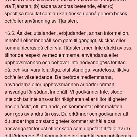
via Tjänsten, (b) sådana andras beteende, eller (c)
specifika resultat som du kan önska uppnå genom besök
och/eller användning av Tjänsten.
16.5. Åsikter, uttalanden, erbjudanden, annan information,
innehåll eller Innehåll som görs tillgängligt, skickas eller
kommuniceras på eller via Tjänsten, men inte direkt av oss,
tillhör de respektive medlemmarna, användarna eller
upphovsmännen och behöver inte nödvändigtvis förlitas
på, och kan vara felaktiga, ofullständiga, värdelösa, fiktiva
och/eller vilseledande. De berörda medlemmarna,
användarna eller upphovsmännen är därför primärt
ansvariga för sådant innehåll. Vi godkänner inte, stöder
inte och tar inte ansvar för riktigheten eller tillförlitligheten
hos en åsikt, ett uttalande, en kommentar eller reaktion
som ges av andra än oss. Du erkänner och godkänner att
du under inga omständigheter kommer att hålla oss
ansvariga för förlust eller skada som uppstår till följd av (a)
ditt förtroende för information eller Innehåll som publicerats