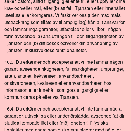
säker, ostörd, alltid tillgänglig eller felfri, eller uppfyller dina
krav och/eller mål, eller (b) att fel i Tjänsten eller Innehållet
utesluts eller korrigeras. Vi friskriver oss (i den maximala
utsträckning som tillåts av tillämplig lag) från allt ansvar för
och lämnar inga garantier, utfästelser eller villkor i någon
form avseende (a) anslutningen till och tillgängligheten av
Tjänsten och (b) ditt besök och/eller din användning av
Tjänsten, inklusive dess funktionaliteter.
16.3. Du erkänner och accepterar att vi inte lämnar någon
garanti avseende riktigheten, fullständigheten, ursprunget,
arten, antalet, frekvensen, användbarheten,
önskvärdheten, kvaliteten eller användbarheten hos
information eller Innehåll som görs tillgängligt eller
kommuniceras på eller via Tjänsten.
16.4. Du erkänner och accepterar att vi inte lämnar några
garantier, uttryckliga eller underförstådda, avseende (a) din
slutliga kompatibilitet eller (möjligheten till) fysiska
kontakter med andra som du kommunicerar med på eller