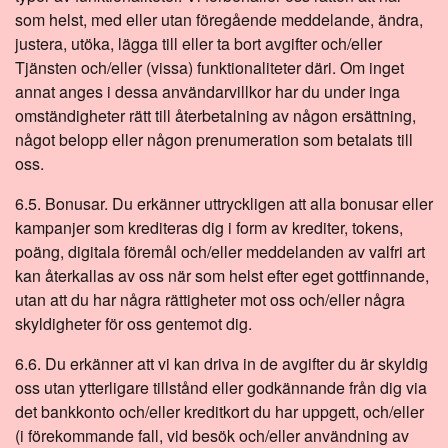
som helst, med eller utan föregående meddelande, ändra,
justera, utöka, lägga till eller ta bort avgifter och/eller
Tjänsten och/eller (vissa) funktionaliteter däri. Om inget
annat anges i dessa användarvillkor har du under inga
omständigheter rätt till återbetalning av någon ersättning,
något belopp eller någon prenumeration som betalats till
oss.
6.5. Bonusar. Du erkänner uttryckligen att alla bonusar eller
kampanjer som krediteras dig i form av krediter, tokens,
poäng, digitala föremål och/eller meddelanden av valfri art
kan återkallas av oss när som helst efter eget gottfinnande,
utan att du har några rättigheter mot oss och/eller några
skyldigheter för oss gentemot dig.
6.6. Du erkänner att vi kan driva in de avgifter du är skyldig
oss utan ytterligare tillstånd eller godkännande från dig via
det bankkonto och/eller kreditkort du har uppgett, och/eller
(i förekommande fall, vid besök och/eller användning av