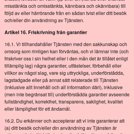
misstänkta och omisstänkta, kännbara och okännbara) till
följd av eller härrörande från en sådan tvist eller ditt besök
och/eller din användning av Tjänsten.
Artikel 16. Friskrivning från garantier
16.1. Vi tillhandahåller Tjänsten med den sakkunskap och
omsorg som rimligen kan förväntas, och vi lämnar inte (och
friskriver oss i sin helhet eller i den mån det är tillåtet enligt
tillämplig lag) några garantier, utfästelser, förbehåll eller
villkor av något slag, vare sig uttryckliga, underförstådda,
lagstadgade eller på annat sätt relaterade till Tjänsten
(inklusive allt Innehåll och all information däri), inklusive
(men inte begränsat till) underförstådda garantier avseende
fullständighet, korrekthet, transparens, saklighet, kvalitet
eller lämplighet för ett ändamål.
16.2. Du erkänner och accepterar att vi inte garanterar att
(a) ditt besök och/eller din användning av Tjänsten är