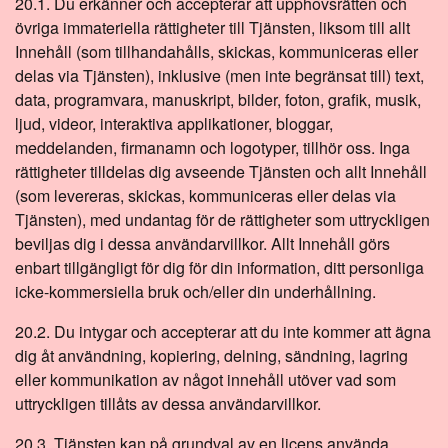
20.1. Du erkänner och accepterar att upphovsrätten och
övriga immateriella rättigheter till Tjänsten, liksom till allt
Innehåll (som tillhandahålls, skickas, kommuniceras eller
delas via Tjänsten), inklusive (men inte begränsat till) text,
data, programvara, manuskript, bilder, foton, grafik, musik,
ljud, videor, interaktiva applikationer, bloggar,
meddelanden, firmanamn och logotyper, tillhör oss. Inga
rättigheter tilldelas dig avseende Tjänsten och allt Innehåll
(som levereras, skickas, kommuniceras eller delas via
Tjänsten), med undantag för de rättigheter som uttryckligen
beviljas dig i dessa användarvillkor. Allt Innehåll görs
enbart tillgängligt för dig för din information, ditt personliga
icke-kommersiella bruk och/eller din underhållning.
20.2. Du intygar och accepterar att du inte kommer att ägna
dig åt användning, kopiering, delning, sändning, lagring
eller kommunikation av något innehåll utöver vad som
uttryckligen tillåts av dessa användarvillkor.
20.3. Tjänsten kan på grundval av en licens använda