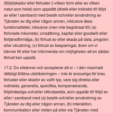
(följd)skador eller förluster (i vilken form eller av vilken
natur som helst) som uppstått (direkt eller indirekt) till följd
av eller i samband med besök och/eller användning av
Tjänsten av dig eller någon annan, inklusive dess
funktionaliteter, inklusive (men inte begränsat till) (a)
förlorade inkomster, omsättning, kapital eller goodwill eller
förtjänstförmåga, (b) förlust av eller skada på data, program
eller utrustning, (c) förlust av besparingar, även om vi
känner till eller har informerats om möjligheten att en sådan
förlust kan uppstå.
17.2. Du erkänner och accepterar att vi – i den maximalt
rättsligt tillåtna utsträckningen – inte är ansvariga för krav,
förluster eller skador av valfri typ, vare sig direkta eller
indirekta, generella, specifika, kompenserande,
följdmässiga och/eller oförutsedda, som uppstår till följd av
eller i samband med (a) besök och/eller användning av
Tjänsten av dig eller någon annan, (b) interaktion,
kommunikation eller möten på eller via Tjänsten med