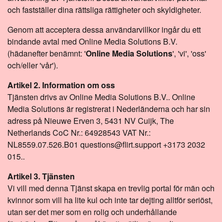
och fastställer dina rättsliga rättigheter och skyldigheter.
Genom att acceptera dessa användarvillkor ingår du ett
bindande avtal med Online Media Solutions B.V.
(hädanefter benämnt: '
Online Media Solutions
', 'vi', 'oss'
och/eller 'vår').
Artikel 2. Information om oss
Tjänsten drivs av Online Media Solutions B.V.. Online
Media Solutions är registrerat i Nederländerna och har sin
adress på Nieuwe Erven 3, 5431 NV Cuijk, The
Netherlands CoC Nr.: 64928543 VAT Nr.:
NL8559.07.526.B01 questions@flirt.support +3173 2032
015..
Artikel 3. Tjänsten
Vi vill med denna Tjänst skapa en trevlig portal för män och
kvinnor som vill ha lite kul och inte tar dejting alltför seriöst,
utan ser det mer som en rolig och underhållande